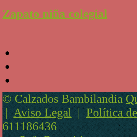
Zapato niña colegial
© Calzados Bambilandia
Qu
|
Aviso Legal
|
Política d
611186436