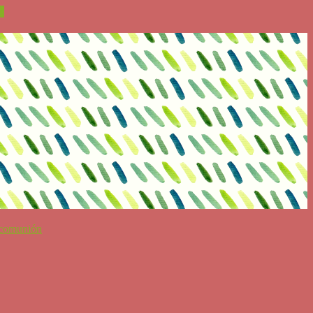
R
 comunión