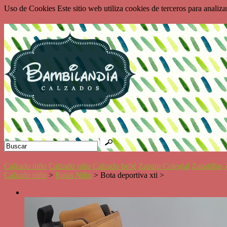
Uso de Cookies Este sitio web utiliza cookies de terceros para analiz
Calzado niño
Calzado niña
Calzado bebé
Zapato Colegial
Zapatillas
Calzado niño
>
Botas Niño
> Bota deportiva xti >