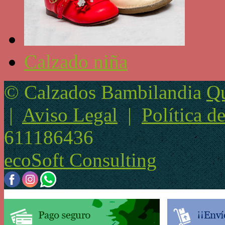
Calzado niña
© Calzados Bambilandia
Qu
|
Aviso Legal
|
Política d
611186436
ecoSoft Consulting