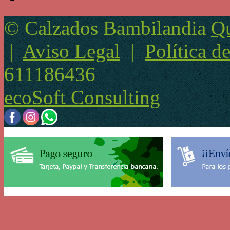
© Calzados Bambilandia
Qu
|
Aviso Legal
|
Política d
611186436
ecoSoft Consulting